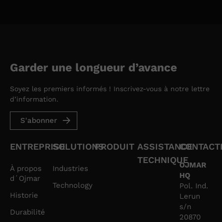
Garder une longueur d’avance
Soyez les premiers informés ! Inscrivez-vous à notre lettre
d’information.
S'abonner
ENTREPRISE
SOLUTIONS
PRODUIT
ASSISTANCE
CONTACT
TECHNIQUE
OJMAR
À propos
Industries
HQ
d´Ojmar
Technology
Pol. Ind.
Historie
Lerun
s/n
Durabilité
20870