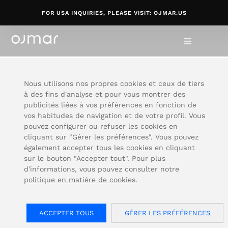
FOR USA INQUIRIES, PLEASE VISIT: OJMAR.US
Home
/
Aide service après-vente
/
Serrures électroniques
SUPPORT
/
OCS 30
Nous utilisons nos propres cookies et ceux de tiers
à des fins d'analyse et pour vous montrer des
publicités liées à vos préférences en fonction de
vos habitudes de navigation et de votre profil. Vous
pouvez configurer ou refuser les cookies en
cliquant sur "Gérer les préférences". Vous pouvez
également accepter tous les cookies en cliquant
OCS 30
sur le bouton "Accepter tout". Pour plus
(OCS Smart)
d'informations, vous pouvez consulter notre
politique en matière de cookies
.
ACCEPTER TOUS
GÉRER LES PRÉFÉRENCES