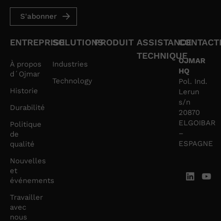
S'abonner
ENTREPRISE
SOLUTIONS
PRODUIT
ASSISTANCE
CONTACT
TECHNIQUE
OJMAR
À propos
Industries
HQ
d´Ojmar
Technology
Pol. Ind.
Historie
Lerun
s/n
Durabilité
20870
ELGOIBAR
Politique
–
de
ESPAGNE
qualité
Nouvelles
et
événements
Travailler
avec
nous