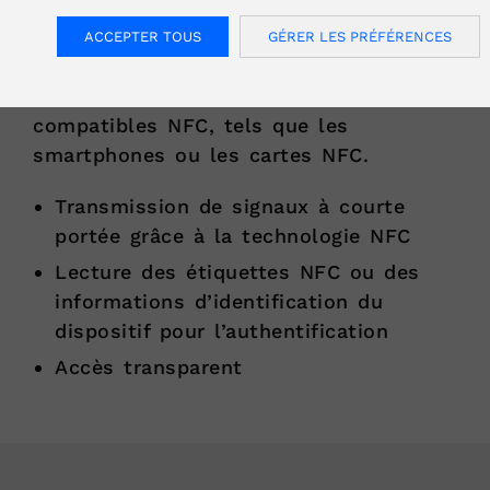
serrures.
ACCEPTER TOUS
GÉRER LES PRÉFÉRENCES
Nos serrures NFC garantissent un accès
rapide et sécurisé à l’aide de dispositifs
compatibles NFC, tels que les
smartphones ou les cartes NFC.
Transmission de signaux à courte
portée grâce à la technologie NFC
Lecture des étiquettes NFC ou des
informations d’identification du
dispositif pour l’authentification
Accès transparent