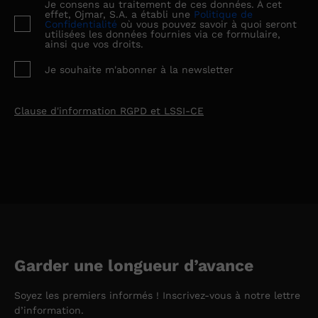
Je consens au traitement de ces données. À cet
effet, Ojmar, S.A. a établi une
Politique de
Confidentialité
où vous pouvez savoir à quoi seront
utilisées les données fournies via ce formulaire,
ainsi que vos droits.
Je souhaite m'abonner à la newsletter
Clause d'information RGPD et LSSI-CE
Ojmar S.A., en tant que responsable du traitement, vous
informe que vos données sont collectées dans le but de :
gérer l'envoi de communications concernant nos services.
La base juridique du traitement est le consentement de la
personne concernée.
Vos données ne seront pas transférées à des tiers, sauf si
la loi l'exige. Toute personne a le droit de demander
l'accès, la rectification, la suppression, la limitation du
traitement, l'opposition ou le droit à la portabilité de ses
Garder une longueur d’avance
données personnelles, en nous écrivant à notre adresse
ou en envoyant un email à lockerlocks@ojmar.com, en
indiquant le droit que vous souhaitez exercer. Vous
Soyez les premiers informés ! Inscrivez-vous à notre lettre
pouvez obtenir des informations supplémentaires sur
d’information.
notre site web : ojmar.com