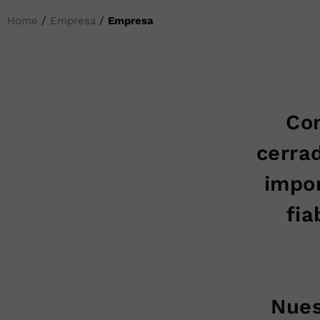
Home
/
Empresa
/
Empresa
Com
cerra
impor
fia
Nues