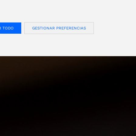
FOR USA INQUIRIES, PLEASE VISIT: OJMAR.US
CONTACTO
Español
Área de clientes
R TODO
GESTIONAR PREFERENCIAS