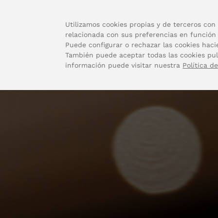
Utilizamos cookies propias y de terceros con 
relacionada con sus preferencias en función 
Puede configurar o rechazar las cookies haci
También puede aceptar todas las cookies pu
información puede visitar nuestra
Política d