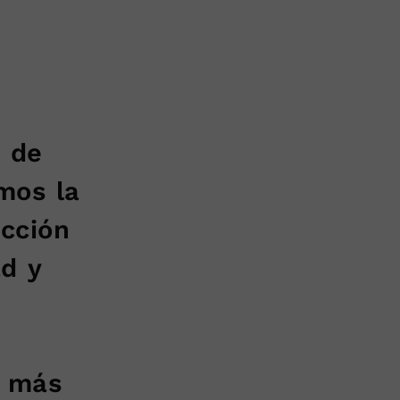
a de
mos la
ección
ad y
s más