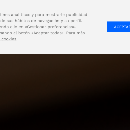
fines analíticos y para mostrarle publicidad
de sus hábitos de navegación y su perfil.
EMPRESA
SOLUCIONES
PRODUCTOS
endo clic en «Gestionar preferencias».
ACEPTA
lsando el botón «Aceptar todas». Para más
e cookies
.