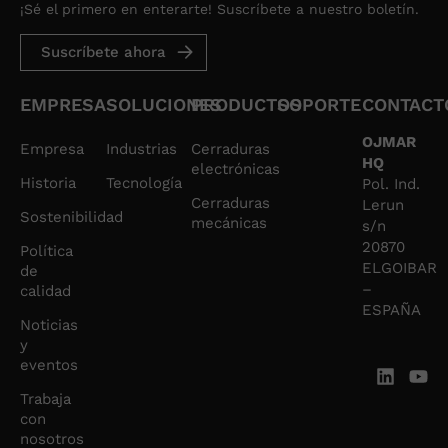
¡Sé el primero en enterarte! Suscríbete a nuestro boletín.
Suscríbete ahora
EMPRESA
SOLUCIONES
PRODUCTOS
SOPORTE
CONTACT
OJMAR
Empresa
Industrias
Cerraduras
HQ
electrónicas
Historia
Tecnología
Pol. Ind.
Cerraduras
Lerun
Sostenibilidad
mecánicas
s/n
20870
Política
ELGOIBAR
de
–
calidad
ESPAÑA
Noticias
y
eventos
Trabaja
con
nosotros