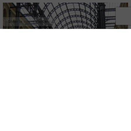
Gérer le consentement
2022/06/23
Nouveau projet Ojmar à
Londres : Hay’s Galleria
Read more