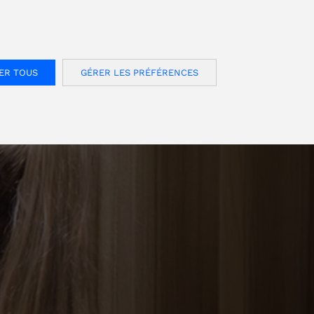
FOR USA INQUIRIES, PLEASE VISIT: OJMAR.US
S
CONTACT
Français
Espace clients
ER TOUS
GÉRER LES PRÉFÉRENCES