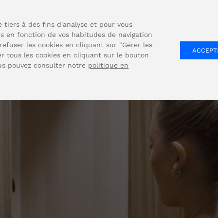
 tiers à des fins d'analyse et pour vous
es en fonction de vos habitudes de navigation
COMPANY
SOLUTIONS
PRODUIT
refuser les cookies en cliquant sur "Gérer les
ACCEPT
 tous les cookies en cliquant sur le bouton
ous pouvez consulter notre
politique en