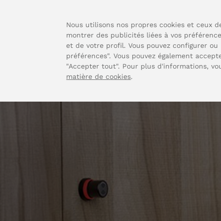
Nous utilisons nos propres cookies et ceux de
montrer des publicités liées à vos préférenc
et de votre profil. Vous pouvez configurer ou 
préférences". Vous pouvez également accepter
"Accepter tout". Pour plus d'informations, v
matière de cookies
.