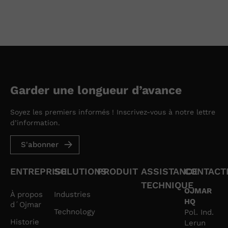
Garder une longueur d’avance
Soyez les premiers informés ! Inscrivez-vous à notre lettre
d’information.
S'abonner
ENTREPRISE
SOLUTIONS
PRODUIT
ASSISTANCE
CONTACT
TECHNIQUE
OJMAR
À propos
Industries
HQ
d´Ojmar
Technology
Pol. Ind.
Historie
Lerun