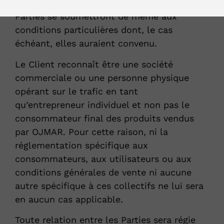
moment où il a réalisé la commande. Les
Parties se soumettront de même aux
conditions particulières dont, le cas
échéant, elles auraient convenu.
Le Client reconnaît être une société
commerciale ou une personne physique
opérant sur le trafic en tant
qu’entrepreneur individuel et non pas le
consommateur final des produits vendus
par OJMAR. Pour cette raison, ni la
réglementation spécifique aux
consommateurs, aux utilisateurs ou aux
conditions générales de vente ni aucune
autre spécifique à ces collectifs ne lui sera
en aucun cas applicable.
Toute relation entre les Parties sera régie