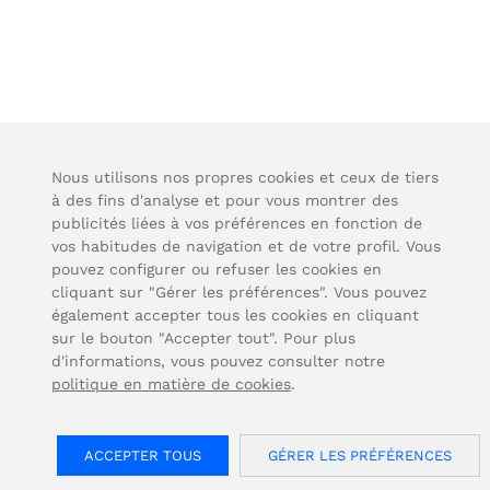
1. Domaine
d’application et prise
Nous utilisons nos propres cookies et ceux de tiers
à des fins d'analyse et pour vous montrer des
d’effet.
publicités liées à vos préférences en fonction de
vos habitudes de navigation et de votre profil. Vous
pouvez configurer ou refuser les cookies en
Toute commande réalisée par le Client et
cliquant sur "Gérer les préférences". Vous pouvez
également accepter tous les cookies en cliquant
acceptée par OJMAR, S.A. (ci-après, OJMAR
sur le bouton "Accepter tout". Pour plus
; dans les deux cas ci-après, les Parties),
d'informations, vous pouvez consulter notre
implique que le Client accepte et se
politique en matière de cookies
.
soumet aux présentes conditions générales,
dont il reconnaît avoir pris connaissance et
ACCEPTER TOUS
GÉRER LES PRÉFÉRENCES
qui ont été mises à sa disposition dès le