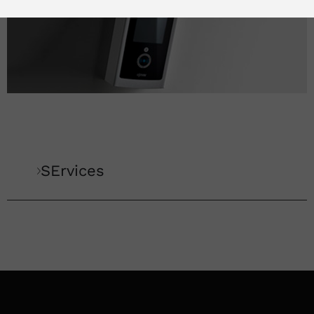
SErvices