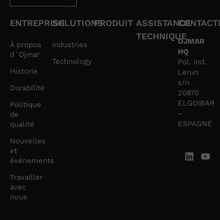
ENTREPRISE
SOLUTIONS
PRODUIT
ASSISTANCE
CONTACT
TECHNIQUE
OJMAR
À propos
Industries
HQ
d´Ojmar
Technology
Pol. Ind.
Historie
Lerun
s/n
Durabilité
20870
ELGOIBAR
Politique
–
de
ESPAGNE
qualité
Nouvelles
et
événements
Travailler
avec
nous