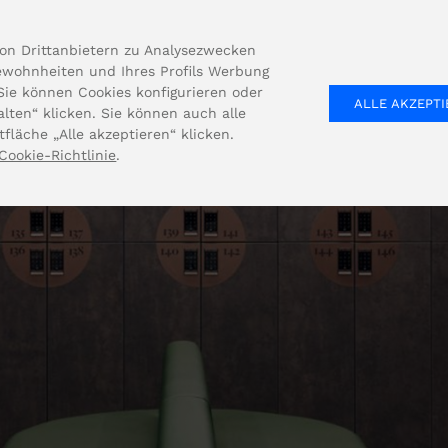
on Drittanbietern zu Analysezwecken
ewohnheiten und Ihres Profils Werbung
UNTERNEHMEN
LÖSUNGEN
PRODUKT
 Sie können Cookies konfigurieren oder
ALLE AKZEPT
lten“ klicken. Sie können auch alle
fläche „Alle akzeptieren“ klicken.
Cookie-Richtlinie
.