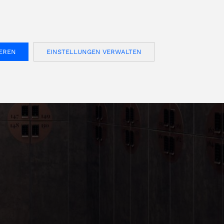
FOR USA INQUIRIES, PLEASE VISIT: OJMAR.US
E
KONTAKT
Deutsch
Kundenbereich
IEREN
EINSTELLUNGEN VERWALTEN