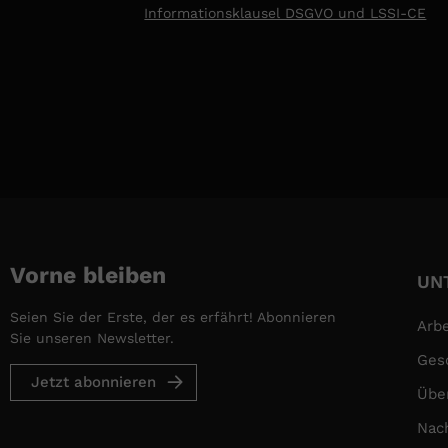
Informationsklausel DSGVO und LSSI-CE
Ojmar S.A., als Verantwortlicher für die D
Informationen über unsere Dienstleistungen
Person.
Ihre Daten werden nicht an Dritte weiterge
Berichtigung, Löschung, Einschränkung der
verlangen, indem sie uns an unsere Geschäf
ausüben möchte. Weitere Informationen fin
Vorne bleiben
UN
Seien Sie der Erste, der es erfährt! Abonnieren
Arbe
Sie unseren Newsletter.
Ges
Jetzt abonnieren
Übe
Nach