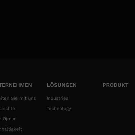
atenverarbeitung, informiert Sie darüber, dass Ihre Daten zum Z
 erhoben werden. Die rechtliche Grundlage für die Verarbeitung 
geben, es sei denn, es besteht eine gesetzliche Verpflichtung. J
 Verarbeitung, Widerspruch oder das Recht auf Übertragbarkeit
tsadresse schreibt oder eine E-Mail an lockerlocks@ojmar.com se
den Sie auf unserer Website: ojmar.com
TERNEHMEN
LÖSUNGEN
PRODUKT
iten Sie mit uns
Industries
chichte
Technology
r Ojmar
haltigkeit