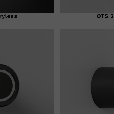
ryless
OTS 2