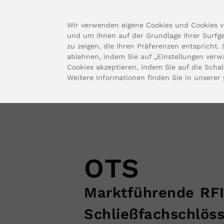
Wir verwenden eigene Cookies und Cookies v
und um Ihnen auf der Grundlage Ihrer Surfg
zu zeigen, die Ihren Präferenzen entspricht.
ablehnen, indem Sie auf „Einstellungen verwa
Cookies akzeptieren, indem Sie auf die Schalt
Weitere Informationen finden Sie in unserer
Home
/
Produkt
/
Elektronische Schlösser
/
OTS
OTS
Marktführende RF
Schließfachschlös