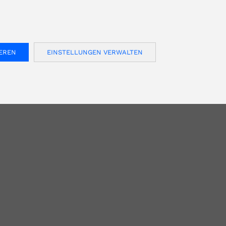
FOR USA INQUIRIES, PLEASE VISIT: OJMAR.US
E
KONTAKT
Deutsch
Kundenbereich
IEREN
EINSTELLUNGEN VERWALTEN