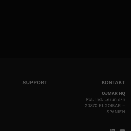
weck der Verwaltung des Versands von
ist die Einwilligung der betroffenen
ede Person hat das Recht, Zugang,
 ihrer personenbezogenen Daten zu
ndet, in der sie angibt, welches Recht sie
SUPPORT
KONTAKT
OJMAR HQ
Pol. Ind. Lerun s/n
20870 ELGOIBAR –
SPANIEN