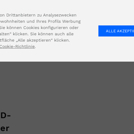
on Drittanbietern zu Analysezwecken
ewohnheiten und Ihres Profils Werbung
UNTERNEHMEN
LÖSUNGEN
PRODUKT
 Sie können Cookies konfigurieren oder
ALLE AKZEPT
lten“ klicken. Sie können auch alle
fläche „Alle akzeptieren“ klicken.
Cookie-Richtlinie
.
ID-
ser