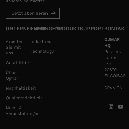
unseren Newsletter.
Jetzt abonnieren
UNTERNEHMEN
LÖSUNGEN
PRODUKT
SUPPORT
KONTAKT
OJMAR
Arbeiten
Industries
HQ
Sie mit
Technology
Pol. Ind.
uns
Lerun
Geschichte
s/n
20870
Über
ELGOIBAR
Ojmar
–
SPANIEN
Nachhaltigkeit
Qualitätsrichtlinie
News &
Veranstaltungen