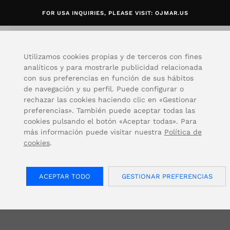
FOR USA INQUIRIES, PLEASE VISIT: OJMAR.US
Utilizamos cookies propias y de terceros con fines
analíticos y para mostrarle publicidad relacionada
Home
/
Contacto
con sus preferencias en función de sus hábitos
de navegación y su perfil. Puede configurar o
rechazar las cookies haciendo clic en «Gestionar
preferencias». También puede aceptar todas las
cookies pulsando el botón «Aceptar todas». Para
más información puede visitar nuestra
Política de
cookies
.
Contacto
ACEPTAR TODO
GESTIONAR PREFERENCIAS