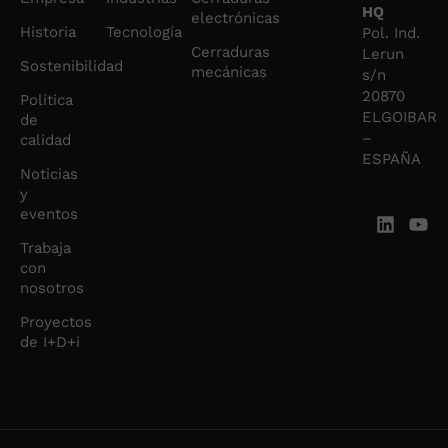
HQ
electrónicas
Historia
Tecnología
Pol. Ind.
Cerraduras
Lerun
Sostenibilidad
mecánicas
s/n
20870
Política
ELGOIBAR
de
–
calidad
ESPAÑA
Noticias
y
eventos
Trabaja
con
nosotros
Proyectos
de I+D+i