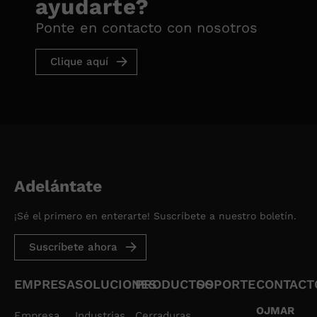
ayudarte?
Ponte en contacto con nosotros
Clique aquí
Adelántate
¡Sé el primero en enterarte! Suscríbete a nuestro boletín.
Suscríbete ahora
EMPRESA
SOLUCIONES
PRODUCTOS
SOPORTE
CONTACT
OJMAR
Empresa
Industrias
Cerraduras